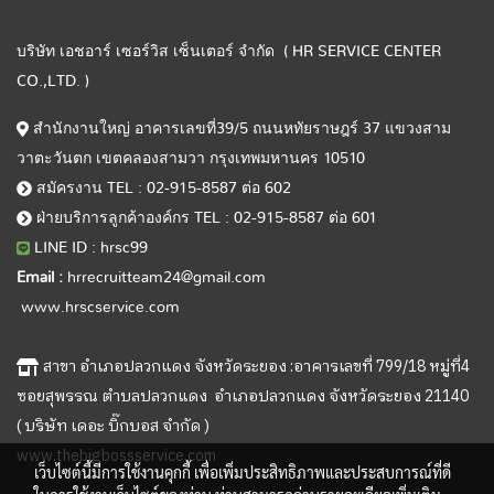
บริษัท เอชอาร์ เซอร์วิส เซ็นเตอร์ จำกัด ( HR SERVICE CENTER
CO.,LTD. )
สำนักงานใหญ่ อาคารเลขที่39/5 ถนนหทัยราษฎร์ 37 แขวงสาม
วาตะวันตก เขตคลองสามวา กรุงเทพมหานคร 10510
สมัครงาน TEL : 02-915-8587 ต่อ 602
ฝ่ายบริการลูกค้าองค์กร TEL : 02-915-8587 ต่อ 601
LINE ID : hrsc99
Email :
hrrecruitteam24@gmail.com
www.hrscservice.com
สาขา อำเภอปลวกแดง จังหวัดระยอง :อาคารเลขที่ 799/18 หมู่ที่4
ซอยสุพรรณ ตำบลปลวกแดง อำเภอปลวกแดง จังหวัดระยอง 21140
( บริษัท เดอะ บิ๊กบอส จำกัด )
www.thebigbossservice.com
เว็บไซต์นี้มีการใช้งานคุกกี้ เพื่อเพิ่มประสิทธิภาพและประสบการณ์ที่ดี