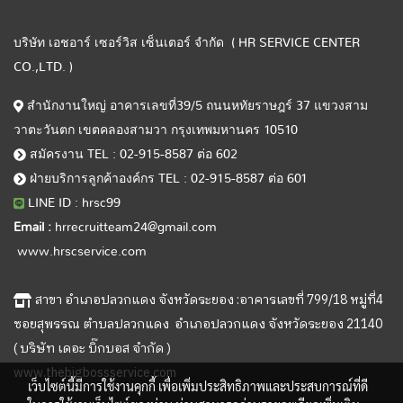
บริษัท เอชอาร์ เซอร์วิส เซ็นเตอร์ จำกัด ( HR SERVICE CENTER
CO.,LTD. )
สำนักงานใหญ่ อาคารเลขที่39/5 ถนนหทัยราษฎร์ 37 แขวงสาม
วาตะวันตก เขตคลองสามวา กรุงเทพมหานคร 10510
สมัครงาน TEL : 02-915-8587 ต่อ 602
ฝ่ายบริการลูกค้าองค์กร TEL : 02-915-8587 ต่อ 601
LINE ID : hrsc99
Email :
hrrecruitteam24@gmail.com
www.hrscservice.com
สาขา อำเภอปลวกแดง จังหวัดระยอง :อาคารเลขที่ 799/18 หมู่ที่4
ซอยสุพรรณ ตำบลปลวกแดง อำเภอปลวกแดง จังหวัดระยอง 21140
( บริษัท เดอะ บิ๊กบอส จำกัด )
www.thebigbossservice.com
เว็บไซต์นี้มีการใช้งานคุกกี้ เพื่อเพิ่มประสิทธิภาพและประสบการณ์ที่ดี