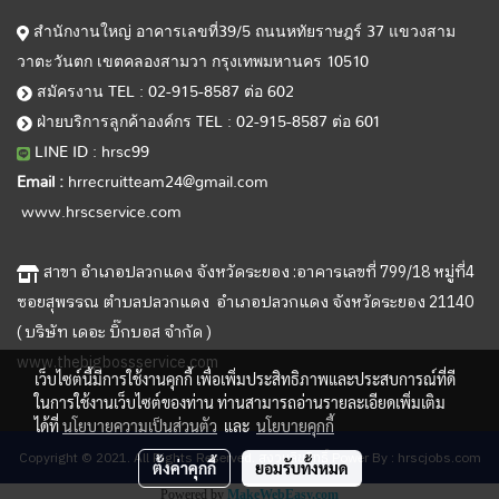
สำนักงานใหญ่ อาคารเลขที่39/5 ถนนหทัยราษฎร์ 37 แขวงสาม
วาตะวันตก เขตคลองสามวา กรุงเทพมหานคร 10510
สมัครงาน TEL : 02-915-8587 ต่อ 602
ฝ่ายบริการลูกค้าองค์กร TEL : 02-915-8587 ต่อ 601
LINE ID : hrsc99
Email :
hrrecruitteam24@gmail.com
www.hrscservice.com
สาขา อำเภอปลวกแดง จังหวัดระยอง :อาคารเลขที่ 799/18 หมู่ที่4
ซอยสุพรรณ ตำบลปลวกแดง อำเภอปลวกแดง จังหวัดระยอง 21140
( บริษัท เดอะ บิ๊กบอส จำกัด )
www.thebigbossservice.com
เว็บไซต์นี้มีการใช้งานคุกกี้ เพื่อเพิ่มประสิทธิภาพและประสบการณ์ที่ดี
ในการใช้งานเว็บไซต์ของท่าน ท่านสามารถอ่านรายละเอียดเพิ่มเติม
ได้ที่
นโยบายความเป็นส่วนตัว
และ
นโยบายคุกกี้
Copyright © 2021. All Rights Reserved. สงวนลิขสิทธิ์ Power By : hrscjobs.com
ตั้งค่าคุกกี้
ยอมรับทั้งหมด
Powered by
MakeWebEasy.com