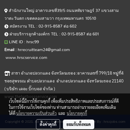
สำนักงานใหญ่ อาคารเลขที่39/5 ถนนหทัยราษฎร์ 37 แขวงสาม
วาตะวันตก เขตคลองสามวา กรุงเทพมหานคร 10510
สมัครงาน TEL : 02-915-8587 ต่อ 602
ฝ่ายบริการลูกค้าองค์กร TEL : 02-915-8587 ต่อ 601
LINE ID : hrsc99
Email :
hrrecruitteam24@gmail.com
www.hrscservice.com
สาขา อำเภอปลวกแดง จังหวัดระยอง :อาคารเลขที่ 799/18 หมู่ที่4
ซอยสุพรรณ ตำบลปลวกแดง อำเภอปลวกแดง จังหวัดระยอง 21140
( บริษัท เดอะ บิ๊กบอส จำกัด )
www.thebigbossservice.com
เว็บไซต์นี้มีการใช้งานคุกกี้ เพื่อเพิ่มประสิทธิภาพและประสบการณ์ที่ดี
ในการใช้งานเว็บไซต์ของท่าน ท่านสามารถอ่านรายละเอียดเพิ่มเติม
ได้ที่
นโยบายความเป็นส่วนตัว
และ
นโยบายคุกกี้
Copyright © 2021. All Rights Reserved. สงวนลิขสิทธิ์ Power By : hrscjobs.com
ตั้งค่าคุกกี้
ยอมรับทั้งหมด