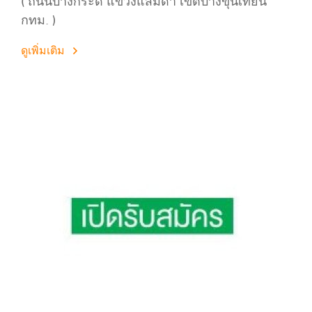
( ถนนบางกระดี่ แขวงแสมดำ เขตบางขุนเทียน
กทม. )
ดูเพิ่มเติม