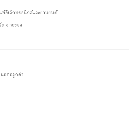
ณฑ์อีเล็กทรอนิกส์และยานยนต์
ร์ด จ.ระยอง
นอต่อลูกค้า