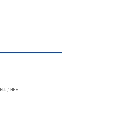
DELL / HPE
า